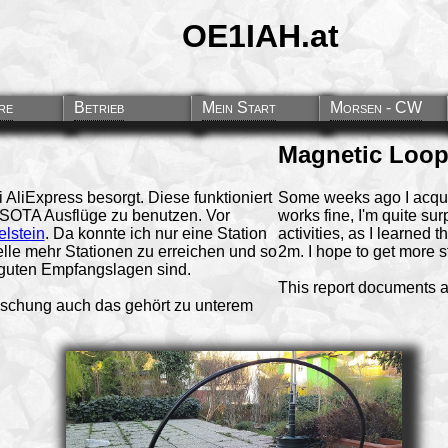
OE1IAH.at
re
Betrieb
Mein Start
Morsen - CW
Magnetic Loop
 AliExpress besorgt. Diese funktioniert
Some weeks ago I acqu
r SOTA Ausflüge zu benutzen. Vor
works fine, I'm quite su
lstein
. Da konnte ich nur eine Station
activities, as I learned 
elle mehr Stationen zu erreichen und so
2m. I hope to get more s
 guten Empfangslagen sind.
This report documents a 
äuschung auch das gehört zu unterem