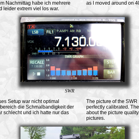
dem Nachmittag habe ich mehrere
as I moved around on 40
leider extrem viel los war.
SWR
es Setup war nicht optimal
The picture of the SWR
sbereich die Schmalbandigkeit der
perfectly calibrated. T
r schlecht und ich hatte nur das
about the picture qualit
pictures.