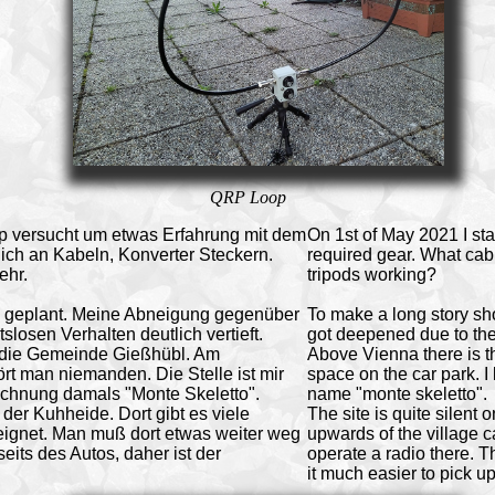
QRP Loop
p versucht um etwas Erfahrung mit dem
On 1st of May 2021 I sta
ch an Kabeln, Konverter Steckern.
required gear. What cab
ehr.
tripods working?
 wie geplant. Meine Abneigung gegenüber
To make a long story sh
losen Verhalten deutlich vertieft.
got deepened due to the
h die Gemeinde Gießhübl. Am
Above Vienna there is t
ört man niemanden. Die Stelle ist mir
space on the car park. 
ichnung damals "Monte Skeletto".
name "monte skeletto".
 der Kuhheide. Dort gibt es viele
The site is quite silent
eeignet. Man muß dort etwas weiter weg
upwards of the village c
ts des Autos, daher ist der
operate a radio there. T
it much easier to pick up