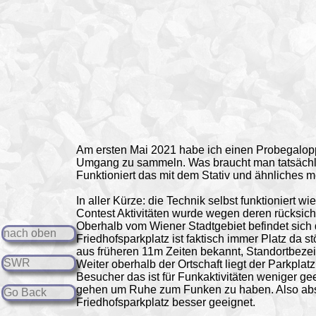
Am ersten Mai 2021 habe ich einen Probegalop
Umgang zu sammeln. Was braucht man tatsächli
Funktioniert das mit dem Stativ und ähnliches m
In aller Kürze: die Technik selbst funktioniert
Contest Aktivitäten wurde wegen deren rücksichts
Oberhalb vom Wiener Stadtgebiet befindet sic
nach oben
Friedhofsparkplatz ist faktisch immer Platz da st
aus früheren 11m Zeiten bekannt, Standortbeze
SWR
Weiter oberhalb der Ortschaft liegt der Parkplatz
Besucher das ist für Funkaktivitäten weniger g
gehen um Ruhe zum Funken zu haben. Also absei
Go Back
Friedhofsparkplatz besser geeignet.