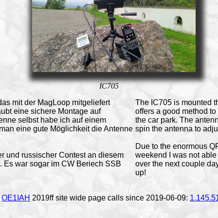
IC705
 das mit der MagLoop mitgeliefert
The IC705 is mounted th
aubt eine sichere Montage auf
offers a good method to 
enne selbst habe ich auf einem
the car park. The antenn
t man eine gute Möglichkeit die Antenne
spin the antenna to adjus
Due to the enormous QR
r und russischer Contest an diesem
weekend I was not able 
h. Es war sogar im CW Beriech SSB
over the next couple day
up!
©
OE1IAH
2019ff site wide page calls since 2019-06-09:
1.145.5