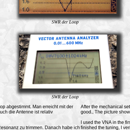
SWR der Loop
SWR der Loop
p abgestimmt. Man erreicht mit der
After the mechanical se
h die Antenne ist relativ
good., The picture show
I used the VNA in the fi
Resonanz zu trimmen. Danach habe ich
finished the tuning, I ve