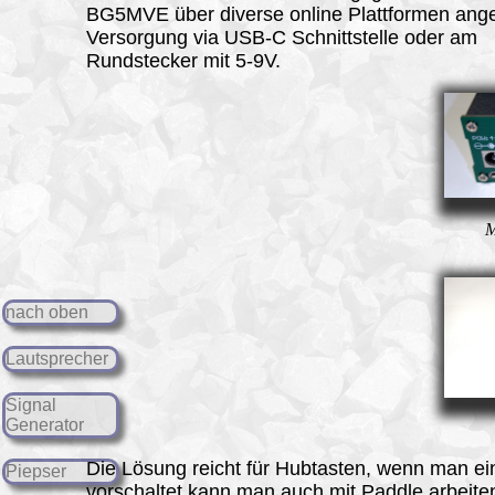
BG5MVE über diverse online Plattformen ang
Versorgung via USB-C Schnittstelle oder am
Rundstecker mit 5-9V.
M
nach oben
Lautsprecher
Signal
Generator
Die Lösung reicht für Hubtasten, wenn man e
Piepser
vorschaltet kann man auch mit Paddle arbeite