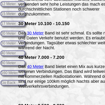
12 Meter
verwenden sehr hohe Leistungen das mach e
durchschnittlichen Stationen noch schwerer
15 Meter
durchzukommen.
30
Meter 10.100 - 10.150
17 Meter
Das
30 Meter
Band ist sehr schmal. Es sollte 
20 Meter
und Daten Verkehr benutzt werden. Es erlaubt
Verbindungen. Tagsüber etwas schlechter wei
30 Meter
während der Nacht.
40 Meter
40
Meter 7.000 - 7.200
80 Meter
Das
40 Meter
Band bietet einen Mix aus kurz
weiterwn Verbindungen. Das Band wird teilweis
160 Meter
mit kommerziellen Radiostationen. Während 
sind nur einige 100km möglich Nachts aber a
Go Back
Weitverkehrsverbindungen.