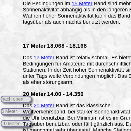
Die Bedingungen im
15 Meter
Band sind mehr
Sonnenaktivität abhängig als in den längeren
Währen hoher Sonnenaktivität kann das Band
tagsüber als auch nachts benutzt werden.
17
Meter 18.068 - 18.168
Das
17 Meter
Band ist relativ schmal. Es biete
Bedingungen für Amateure mit durchschnittlic
Stationen. In der Zeit hoher Sonnenaktivität s
unter Tags weite Verbindungen möglich. Das B
als eher störungsarm.
20
Meter 14.00 - 14.350
nach oben
Das
20 Meter
Band ist das klassische
6 Meter
Weitverkehrsband, bei starker Sonnenaktivitä
die Uhr benutzbar. Bei Minimum ist es im Gru
10 Meter
Tagsüber benutzbar, oder fällt gänzlich aus. 
ist manchmal sehr überlastet. Manche Station