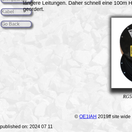
längere Leitungen. Daher schnell eine 100m 
geordert.
Kabel
Go Back
RG58
©
OE1IAH
2019ff site wide
published on: 2024 07 11