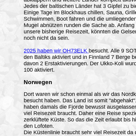
Jedes der baltischen Länder hat 3 Gipfel zu bi
Einige Tage im Blockhaus chillen, Sauna, Grill
Schwimmen, Boot fahren und die umliegend
Mugel abnützen runden die Sache ab. Anfang 
unsere bisherige Reisezeit, könnten die Gels
noch nicht da sein.
2025 haben wir OH73ELK
besucht. Alle 9 SOT
den Baltiks aktiviert und in Finnland 7 Berge 
davon 2 Erstaktivierungen. Der Ukko-Koli wur
100 aktiviert.
Norwegen
Dort waren wir schon einmal als wir das Nord
besucht haben. Das Land ist somit "abgehakt"
haben damals die Fjorde bewusst ausgelassen
viel Reisezeit braucht. Daher eine Reise spezie
zerklüftete Küste. So das die Zeit erlaubt bis h
den Lofoten.
Die Küstenlinie braucht sehr viel Reisezeit da 