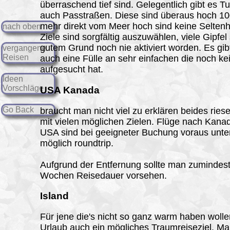
überraschend tief sind. Gelegentlich gibt es T
auch Passtraßen. Diese sind überaus hoch 1
mehr direkt vom Meer hoch sind keine Selten
nach oben
Ziele sind sorgfältig auszuwählen, viele Gipfel
gutem Grund noch nie aktiviert worden. Es gib
vergangene
Reisen
auch eine Fülle an sehr einfachen die noch ke
aufgesucht hat.
Ideen
Vorschläge
USA Kanada
Go Back
braucht man nicht viel zu erklären beides rie
mit vielen möglichen Zielen. Flüge nach Kana
USA sind bei geeigneter Buchung voraus unte
möglich roundtrip.
Aufgrund der Entfernung sollte man zumindest
Wochen Reisedauer vorsehen.
Island
Für jene die's nicht so ganz warm haben wolle
Urlaub auch ein mögliches Traumreiseziel. M