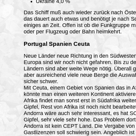
Ukraine 4,0 %
Das Schiff muß auch wieder zurück nach Öster
das dauert auch etwas und benötigt je nach Sc
einiges an Zeit. Offen ist ob die Funkgruppe mi
oder per Flugzeug oder Bahn heimkehrt.
Portugal Spanien Ceuta
Neue Länder neue Richtung in den Südweste
Europa sind wir noch nicht gefahren. Bis zu d
Ländern sind aber weite Wege nötig. Überall 
aber ausreichend viele neue Berge die Auswahl 
sicher schwer.
Mit Ceuta, einem Gebiet von Spanien das in Afr
könnte man einen weiteren Kontinent aktiviere
Afrika findet man sonst erst in Südafrika weit
Gipfel, Rest von Afrika ist noch nicht bearbeite
Andorra wäre auch sehr interessant, es hat 
Gipfel, sehr viele sehr hohe. Das Problem dort 
Andorra ist kein CEPT Land. Die Vergabe von
Gastlizenzen soll schwierig sein. Angeblich ist