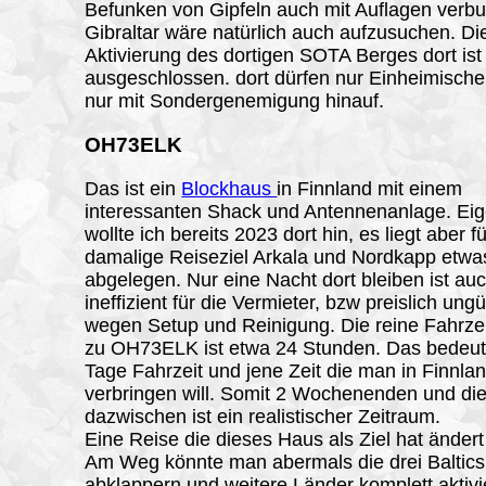
Befunken von Gipfeln auch mit Auflagen verb
Gibraltar wäre natürlich auch aufzusuchen. Di
Aktivierung des dortigen SOTA Berges dort ist
ausgeschlossen. dort dürfen nur Einheimisch
nur mit Sondergenemigung hinauf.
OH73ELK
Das ist ein
Blockhaus
in Finnland mit einem
interessanten Shack und Antennenanlage. Eig
wollte ich bereits 2023 dort hin, es liegt aber f
damalige Reiseziel Arkala und Nordkapp etwa
abgelegen. Nur eine Nacht dort bleiben ist au
ineffizient für die Vermieter, bzw preislich ung
wegen Setup und Reinigung. Die reine Fahrze
zu OH73ELK ist etwa 24 Stunden. Das bedeut
Tage Fahrzeit und jene Zeit die man in Finnla
verbringen will. Somit 2 Wochenenden und d
dazwischen ist ein realistischer Zeitraum.
Eine Reise die dieses Haus als Ziel hat ändert 
Am Weg könnte man abermals die drei Baltics
abklappern und weitere Länder komplett aktivi