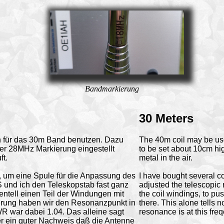
Bandmarkierung
30 Meters
 für das 30m Band benutzen. Dazu
The 40m coil may be use
er 28MHz Markierung eingestellt
to be set about 10cm hi
ft.
metal in the air.
, um eine Spule für die Anpassung des
I have bought several co
nd ich den Teleskopstab fast ganz
adjusted the telescopic 
tell einen Teil der Windungen mit
the coil windings, to 
erung haben wir den Resonanzpunkt in
there. This alone tells n
war dabei 1.04. Das alleine sagt
resonance is at this fre
ber ein guter Nachweis daß die Antenne