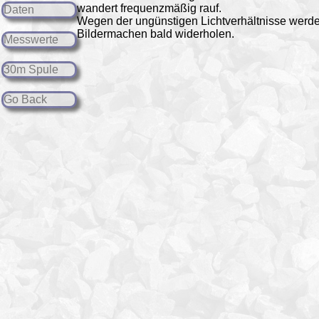
wandert frequenzmäßig rauf.
Daten
Wegen der ungünstigen Lichtverhältnisse werd
Bildermachen bald widerholen.
Messwerte
30m Spule
Go Back