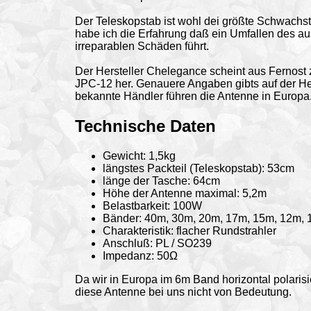
Der Teleskopstab ist wohl dei größte Schwachst
habe ich die Erfahrung daß ein Umfallen des a
irreparablen Schäden führt.
Der Hersteller Chelegance scheint aus Fernost z
JPC-12 her. Genauere Angaben gibts auf der Hers
bekannte Händler führen die Antenne in Europa
Technische
Daten
Gewicht: 1,5kg
längstes Packteil (Teleskopstab): 53cm
länge der Tasche: 64cm
Höhe der Antenne maximal: 5,2m
Belastbarkeit: 100W
Bänder: 40m, 30m, 20m, 17m, 15m, 12m, 
Charakteristik: flacher Rundstrahler
Anschluß: PL / SO239
Impedanz: 50Ω
Da wir in Europa im 6m Band horizontal polarisie
diese Antenne bei uns nicht von Bedeutung.