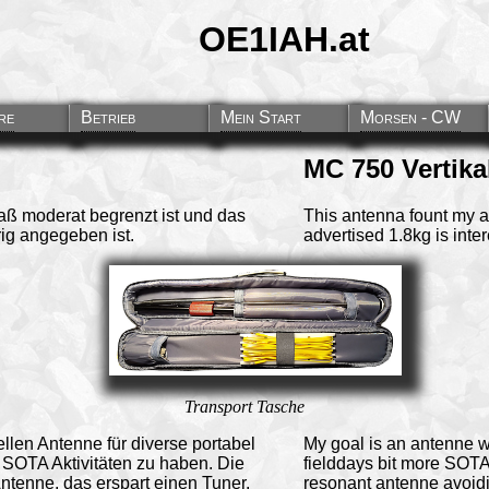
OE1IAH.at
re
Betrieb
Mein Start
Morsen - CW
MC 750 Vertika
aß moderat begrenzt ist und das
This antenna fount my at
ig angegeben ist.
advertised 1.8kg is inter
Transport Tasche
llen Antenne für diverse portabel
My goal is an antenne whi
SOTA Aktivitäten zu haben. Die
fielddays bit more SOT
ntenne, das erspart einen Tuner.
resonant antenne avoidi