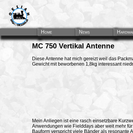
Home
News
Hardwa
MC 750 Vertikal Antenne
Diese Antenne hat mich gereizt weil das Packm
Gewicht mit beworbenen 1,8kg interessant niedr
Mein Anliegen ist eine rasch einsetzbare Kurzwe
Anwendungen wie Fielddays aber weit mehr für 
Bauform verspricht viele Bänder als resonante A