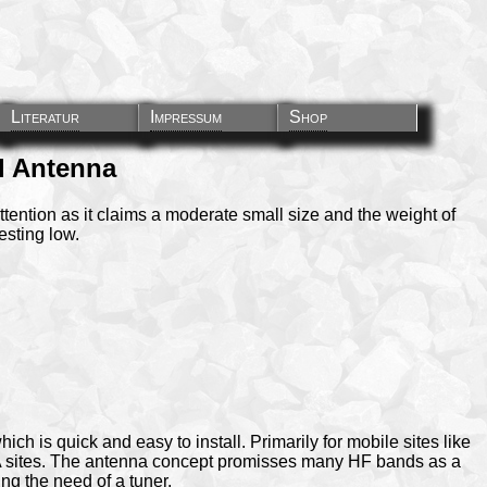
Literatur
Impressum
Shop
l Antenna
tention as it claims a moderate small size and the weight of
esting low.
ch is quick and easy to install. Primarily for mobile sites like
A sites. The antenna concept promisses many HF bands as a
ng the need of a tuner.