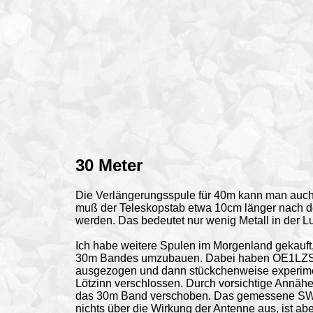
30 Meter
Die Verlängerungsspule für 40m kann man auch
muß der Teleskopstab etwa 10cm länger nach d
werden. Das bedeutet nur wenig Metall in der Lu
Ich habe weitere Spulen im Morgenland gekauft
30m Bandes umzubauen. Dabei haben OE1LZS u
ausgezogen und dann stückchenweise experimen
Lötzinn verschlossen. Durch vorsichtige Annäh
das 30m Band verschoben. Das gemessene SWR 
nichts über die Wirkung der Antenne aus, ist a