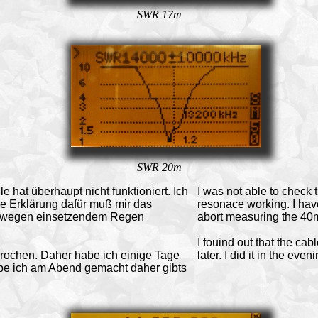
SWR 17m
SWR 20m
hat überhaupt nicht funktioniert. Ich
I was not able to check t
e Erklärung dafür muß mir das
resonace working. I have
 wegen einsetzendem Regen
abort measuring the 40
I fouind out that the c
brochen. Daher habe ich einige Tage
later. I did it in the eve
abe ich am Abend gemacht daher gibts