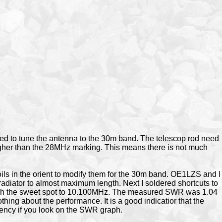
d to tune the antenna to the 30m band. The telescop rod need
gher than the 28MHz marking. This means there is not much
ils in the orient to modify them for the 30m band. OE1LZS and I
radiator to almost maximum length. Next I soldered shortcuts to
push the sweet spot to 10.100MHz. The measured SWR was 1.04
othing about the performance. It is a good indicatior that the
qency if you look on the SWR graph.