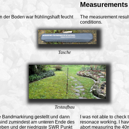
Measurements
 der Boden war frühlingshaft feucht
The measurement results
conditions.
Tasche
Testaufbau
e Bandmarkirung gestellt und dann
I was not able to check t
 sind zumindest am unteren Ende des
resonace working. I have
ieben und der niedrigste SWR Punkt
abort measuring the 40