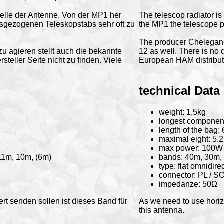
elle der Antenne. Von der MP1 her
The telescop radiator i
usgezogenen Teleskopstabs sehr oft zu
the MP1 the telescope p
The producer Chelegance
u agieren stellt auch die bekannte
12 as well. There is no 
teller Seite nicht zu finden. Viele
European HAM distributo
.
technical Data
weight: 1,5kg
longest component
length of the bag:
maximal eight: 5.
max power: 100W
11m, 10m, (6m)
bands: 40m, 30m,
type: flat omnidir
connector: PL / S
impedanze: 50Ω
rt senden sollen ist dieses Band für
As we need to use horizo
this antenna.