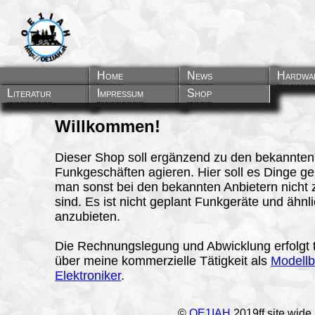
Home
News
Hardwa
Literatur
Impressum
Shop
Willkommen!
Dieser Shop soll ergänzend zu den bekannten
Funkgeschäften agieren. Hier soll es Dinge g
man sonst bei den bekannten Anbietern nicht 
sind. Es ist nicht geplant Funkgeräte und ähnl
anzubieten.
Die Rechnungslegung und Abwicklung erfolgt t
über meine kommerzielle Tätigkeit als
Modell
Elektroniker
.
©
OE1IAH
2019ff site wide